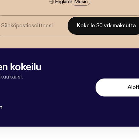
Englanti
Music
Kokeile 30 vrk maksutta
en kokeilu
 kuukausi.
Aloi
n