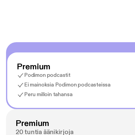
Premium
Podimon podcastit
Ei mainoksia Podimon podcasteissa
Peru milloin tahansa
Premium
20 tuntia äänikirjoja