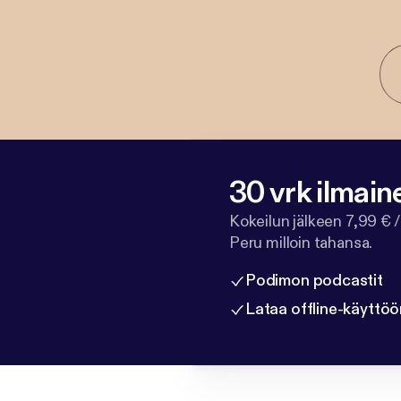
30 vrk ilmain
Kokeilun jälkeen 7,99 € /
Peru milloin tahansa.
Podimon podcastit
Lataa offline-käyttöö