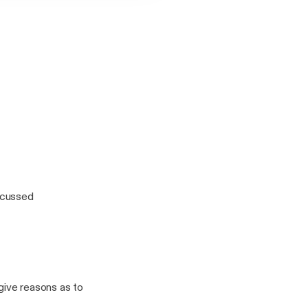
iscussed
 give reasons as to