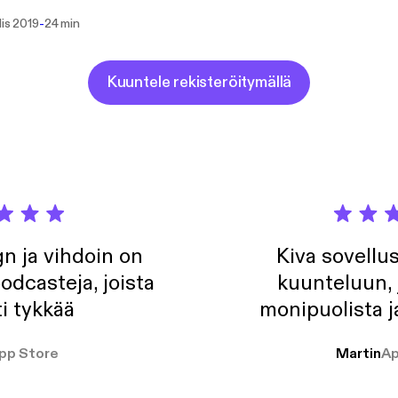
-
lis 2019
24 min
Kuuntele rekisteröitymällä
n ja vihdoin on
Kiva sovellu
odcasteja, joista
kuunteluun, 
i tykkää
monipuolista j
pp Store
Martin
Ap