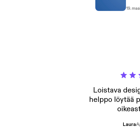
19. maa
Loistava desig
helppo löytää p
oikeast
Laura
A