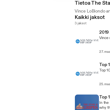
Tietoa
The Sta
Vince LoBiondo an
Kaikki jaksot
3 jaksot
2019 
Vince 
27. maa
Top 1
Top 10
25. maa
Top 1
In the
why th