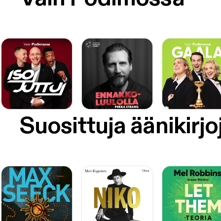
Suosittuja äänikirjo