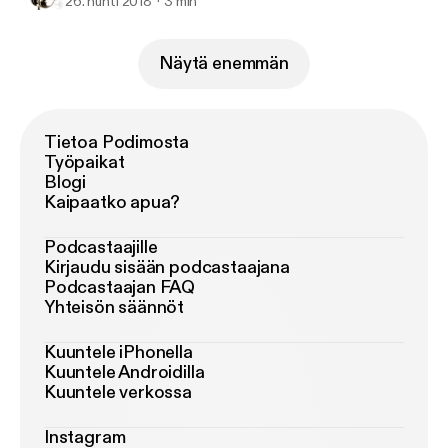
26. huhti 2018
3 min
Näytä enemmän
Tietoa Podimosta
Työpaikat
Blogi
Kaipaatko apua?
Podcastaajille
Kirjaudu sisään podcastaajana
Podcastaajan FAQ
Yhteisön säännöt
Kuuntele iPhonella
Kuuntele Androidilla
Kuuntele verkossa
Instagram