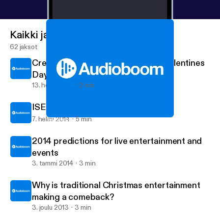
Kaikki jaksot
62 jaksot
Creating your soundboard for St Valentines
Day
13. helmi 2014
2 min
ISES application
7. helmi 2014
5 min
Choirs for Christmas
Viva Live Music's posts
2014 predictions for live entertainment and
events
3. tammi 2014
3 min
Why is traditional Christmas entertainment
making a comeback?
3. joulu 2013
3 min