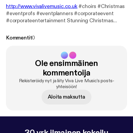
http://www.vivalivemusic.co.uk
#choirs #Christmas
#eventprofs #eventplanners #corporateevent
#corporateentertainment Stunning Christmas
music for events
Kommentit
0
Ole ensimmäinen
kommentoija
Rekisteröidy nyt ja liity Viva Live Music's posts-
yhteisöön!
Aloita maksutta
30 vrk ilmainen kokeilu