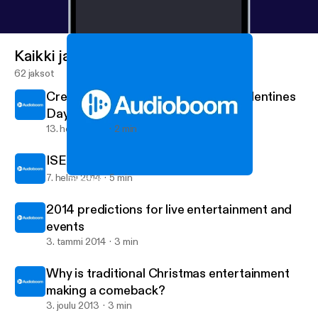
Kaikki jaksot
62 jaksot
Creating your soundboard for St Valentines
Day
13. helmi 2014
2 min
ISES application
7. helmi 2014
5 min
Creating your soundboard for St Valentines Day
Viva Live Music's posts
2014 predictions for live entertainment and
events
3. tammi 2014
3 min
Why is traditional Christmas entertainment
making a comeback?
3. joulu 2013
3 min