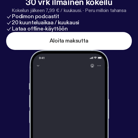
30 vrk ilmainen kokeilu
Kokeilun jälkeen 7,99 € / kuukausi.
·
Peru milloin tahansa
Podimon podcastit
20 kuunteluaikaa / kuukausi
Lataa offline-käyttöön
Aloita maksutta