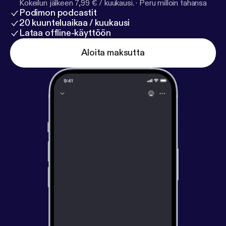
Kokeilun jälkeen 7,99 € / kuukausi.
·
Peru milloin tahansa
Podimon podcastit
20 kuunteluaikaa / kuukausi
Lataa offline-käyttöön
Aloita maksutta