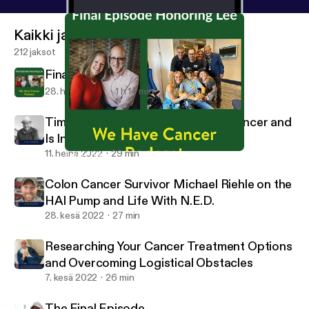
Kaikki jaksot
212 jaksot
Final Episode Honoring Lee
28. helmi 2024
1 h 14 min
Tim McDonald Is Fighting Colon Cancer and
Is In Search of a Liver Donor
11. heinä 2022
29 min
Final Episode Honoring Lee
WE Have Cancer
Colon Cancer Survivor Michael Riehle on the
HAI Pump and Life With N.E.D.
28. kesä 2022
27 min
Researching Your Cancer Treatment Options
and Overcoming Logistical Obstacles
7. kesä 2022
26 min
The Final Episode