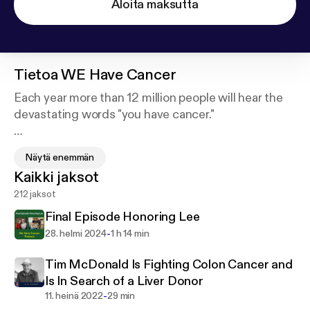
Aloita maksutta
Tietoa
WE Have Cancer
Each year more than 12 million people will hear the
devastating words "you have cancer."
In each episode of WE Have Cancer we share the
Näytä enemmän
stories of patients, survivors, caregivers and
Kaikki jaksot
medical professionals as a way to provide
212 jaksot
information, inspiration and hope to those touched
by cancer.
Final Episode Honoring Lee
-
28. helmi 2024
1 h 14 min
The host, Lee Silverstein, is a survivor of a rare form
of pediatric kidney cancer and has been battling
Tim McDonald Is Fighting Colon Cancer and
stage 4 colon cancer since 2011.
Is In Search of a Liver Donor
-
11. heinä 2022
29 min