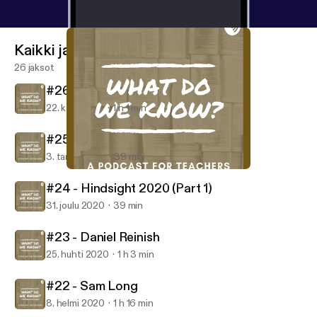
Kaikki jaksot
26 jaksot
#26 - Laura Boyle
22. kesä 2021
1 h 1 min
#25 - Hindsight 2020 (Part 2)
3. tammi 2021
39 min
#22 - Sam Long
What Do We Know? A Podcast for Teachers
#24 - Hindsight 2020 (Part 1)
31. joulu 2020
39 min
#23 - Daniel Reinish
25. huhti 2020
1 h 3 min
#22 - Sam Long
8. helmi 2020
1 h 16 min