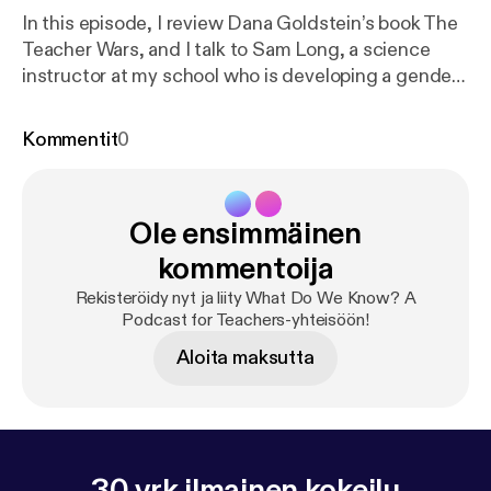
In this episode, I review Dana Goldstein’s book The
Teacher Wars, and I talk to Sam Long, a science
instructor at my school who is developing a gender
inclusive approach to teaching biology. Episode
notes Sam's most recent Chalkbeat articles:
Kommentit
0
Disrespected and excluded as a teen, this
transgender teacher wants a different high school
experience for today’s students I’m a trans
Ole ensimmäinen
educator who’s had to fight for my place in school.
Here’s how you could help, and learn from, teachers
kommentoija
like me. Sam's resource page for biology teachers:
Rekisteröidy nyt ja liity What Do We Know? A
genderinclusivebiology.com --- This episode is
Podcast for Teachers-yhteisöön!
sponsored by · Anchor: The easiest way to make a
Aloita maksutta
podcast.
https://anchor.fm/app
[
https://anchor.fm/a
pp
]
30 vrk ilmainen kokeilu