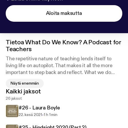
Aloita maksutta
Tietoa
What Do We Know? A Podcast for
Teachers
The repetitive nature of teaching lends itself to
living life on autopilot. That makes it all the more
important to step back and reflect. What we do
know works? How do we know that? What can we
Näytä enemmän
do better?
Kaikki jaksot
26 jaksot
This podcast aims to name and explore the most
important issues that teachers face every day
#26 - Laura Boyle
inside and outside the classroom. Through organic
-
22. kesä 2021
1 h 1 min
conversations, we unpack the challenges facing
modern educators, discuss student-centered
#25 - Hindsight 2020 (Part 2)