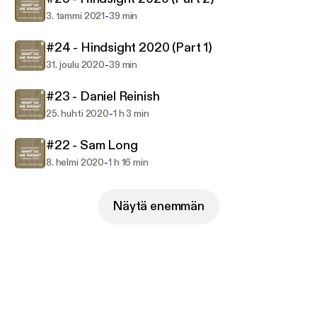
solutions to these problems, and reflect on our
-
3. tammi 2021
39 min
strengths and weaknesses.
#24 - Hindsight 2020 (Part 1)
-
31. joulu 2020
39 min
#23 - Daniel Reinish
-
25. huhti 2020
1 h 3 min
#22 - Sam Long
-
8. helmi 2020
1 h 16 min
Näytä enemmän