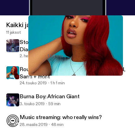
Kaikki jaksot
11 jaksot
Stormzy at Glastonbury 2019, Goldlink's
Diaspora + more
2. heinä 2019
1 h 2 min
Round-up: Megan Thee Stallion, DJ Khaled,
Santi + more
Round-up: Megan Thee Stallion, DJ Khaled, Santi + more
Wheel It
24. touko 2019
1 h 1 min
Burna Boy: African Giant
3. touko 2019
59 min
Music streaming: who really wins?
28. maalis 2019
48 min