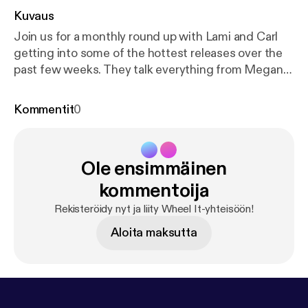
Kuvaus
Join us for a monthly round up with Lami and Carl
getting into some of the hottest releases over the
past few weeks. They talk everything from Megan
Thee Stallion's comments on the rap game, Nipsey
Hussle's first posthumous feature to Santi's highly
Kommentit
0
anticipated Mandy and The Jungle. Listen as they
share their love for an LA native over Lami’s On Spin.
Follow the socials: Twitter/Instagram: @WheelItPod
Ole ensimmäinen
@LamiAkindele / @cozy_carl Want to send us
something? wheelitpodcast@gmail.com
kommentoija
Rekisteröidy nyt ja liity Wheel It-yhteisöön!
Aloita maksutta