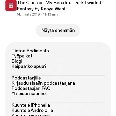
The Classics: My Beautiful Dark Twisted
Fantasy by Kanye West
14. maalis 2019
1 h 13 min
Näytä enemmän
Tietoa Podimosta
Työpaikat
Blogi
Kaipaatko apua?
Podcastaajille
Kirjaudu sisään podcastaajana
Podcastaajan FAQ
Yhteisön säännöt
Kuuntele iPhonella
Kuuntele Androidilla
Kuuntele verkossa