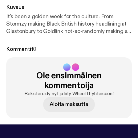
Kuvaus
It's been a golden week for the culture: From
Stormzy making Black British history headlining at
Glastonbury to Goldlink not-so-randomly making an
appearance at Recess following the release of his
latest album Diaspora. Listen to hear the rating.
Kommentit
0
Lami and Carl discuss all that, and everything
between, including the two year anniversary of Jay-
Z's 4:44. On spin: Mostack - Make Me Fall In Love &
Ole ensimmäinen
You Can Keep Me Forever (feat. Dolapo) Follow the
socials: @wheelitpod @cozy_carl @lifelamilived
kommentoija
Wanna guest appear? Shoot us a dm or email at
Rekisteröidy nyt ja liity Wheel It-yhteisöön!
wheelitpodcast@gmail.com
Aloita maksutta