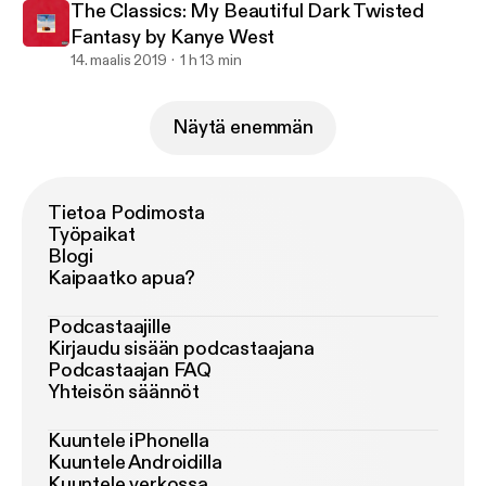
The Classics: My Beautiful Dark Twisted
Fantasy by Kanye West
14. maalis 2019
1 h 13 min
Näytä enemmän
Tietoa Podimosta
Työpaikat
Blogi
Kaipaatko apua?
Podcastaajille
Kirjaudu sisään podcastaajana
Podcastaajan FAQ
Yhteisön säännöt
Kuuntele iPhonella
Kuuntele Androidilla
Kuuntele verkossa