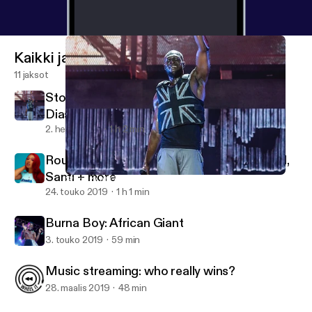
Kaikki jaksot
11 jaksot
Stormzy at Glastonbury 2019, Goldlink's
Diaspora + more
2. heinä 2019
1 h 2 min
Round-up: Megan Thee Stallion, DJ Khaled,
Santi + more
Stormzy at Glastonbury 2019, Goldlink's Diaspora + more
Wheel It
24. touko 2019
1 h 1 min
Burna Boy: African Giant
3. touko 2019
59 min
Music streaming: who really wins?
28. maalis 2019
48 min