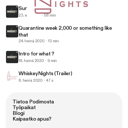
Sunday Funday😜
23. elo 2020
58 min
WhiskeyNights (Trailer)
WhiskeyNights
Quarantine week 2,000 or something like
that
24. heinä 2020
13 min
Intro for what ?
18. heinä 2020
9 min
WhiskeyNights (Trailer)
8. heinä 2020
47 s
Tietoa Podimosta
Työpaikat
Blogi
Kaipaatko apua?