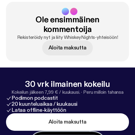
Ole ensimmäinen
kommentoija
Rekisteröidy nyt ja liity WhiskeyNights-yhteisöön!
Aloita maksutta
30 vrk ilmainen kokeilu
Kokeilun jälkeen 7,99 € / kuukausi.
·
Peru milloin tahansa
Podimon podcastit
20 kuunteluaikaa / kuukausi
Lataa offline-käyttöön
Aloita maksutta