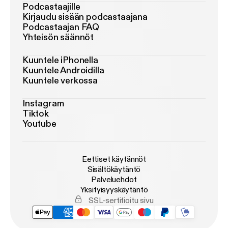
Podcastaajille
Kirjaudu sisään podcastaajana
Podcastaajan FAQ
Yhteisön säännöt
Kuuntele iPhonella
Kuuntele Androidilla
Kuuntele verkossa
Instagram
Tiktok
Youtube
Eettiset käytännöt
Sisältökäytäntö
Palveluehdot
Yksityisyyskäytäntö
SSL-sertifioitu sivu