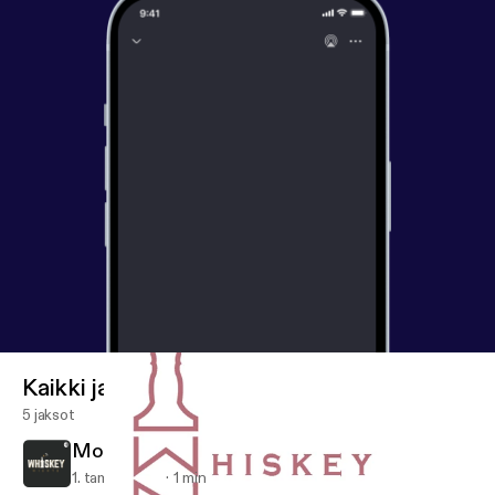
Kaikki jaksot
5 jaksot
More to Come...
1. tammi 2021
1 min