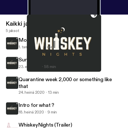
Kaikki jaksot
5 jaksot
More to Come...
1. tammi 2021
1 min
Sunday Funday😜
23. elo 2020
58 min
Quarantine week 2,000 or something like that
WhiskeyNights
Quarantine week 2,000 or something like
that
24. heinä 2020
13 min
Intro for what ?
18. heinä 2020
9 min
WhiskeyNights (Trailer)