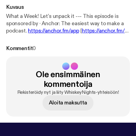
Kuvaus
What a Week! Let’s unpack it --- This episode is
sponsored by · Anchor: The easiest way to make a
podcast.
https://anchor.fm/app
[
https://anchor.fm/a
pp
]
Kommentit
0
Ole ensimmäinen
kommentoija
Rekisteröidy nyt ja liity WhiskeyNights-yhteisöön!
Aloita maksutta