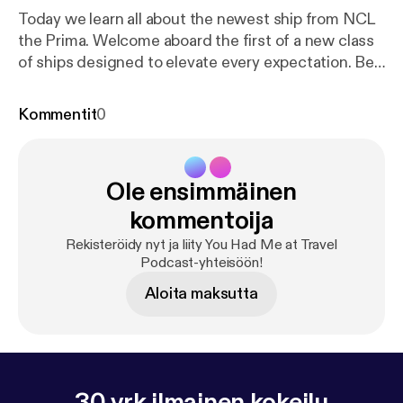
Today we learn all about the newest ship from NCL
the Prima. Welcome aboard the first of a new class
of ships designed to elevate every expectation. Be
the first to explore the greater wide open and enjoy
the expansive outdoor deck space on the most
Kommentit
0
spacious new cruise ship at sea. Dip into the horizon
at Infinity Beach, walk over water on our new glass
bridge and discover many more amazing
Ole ensimmäinen
experiences. Never wait a second for that second
round - or anything else. Revel in the highest staff
kommentoija
levels of any new ship and always feel prioritized.
Rekisteröidy nyt ja liity You Had Me at Travel
Welcome to NCL Prima
Podcast-yhteisöön!
Aloita maksutta
30 vrk ilmainen kokeilu