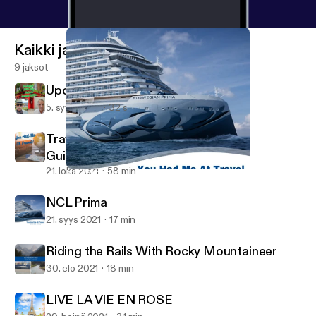
Kaikki jaksot
9 jaksot
Upcoming Ireland Teaser
5. syys 2023
32 s
Traveling Now with Updated Safety
Guidelines
21. loka 2021
58 min
NCL Prima
You Had Me at Travel Podcast
NCL Prima
21. syys 2021
17 min
Riding the Rails With Rocky Mountaineer
30. elo 2021
18 min
LIVE LA VIE EN ROSE