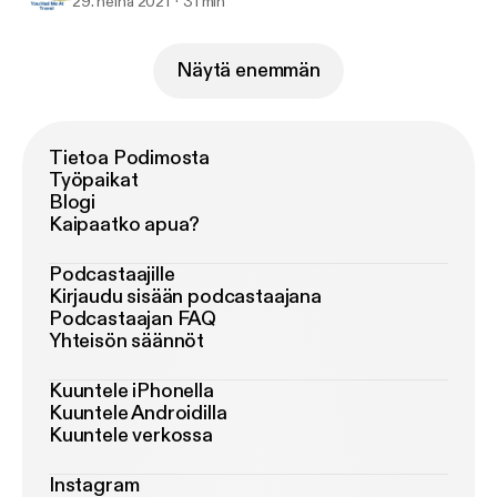
29. heinä 2021
31 min
Näytä enemmän
Tietoa Podimosta
Työpaikat
Blogi
Kaipaatko apua?
Podcastaajille
Kirjaudu sisään podcastaajana
Podcastaajan FAQ
Yhteisön säännöt
Kuuntele iPhonella
Kuuntele Androidilla
Kuuntele verkossa
Instagram