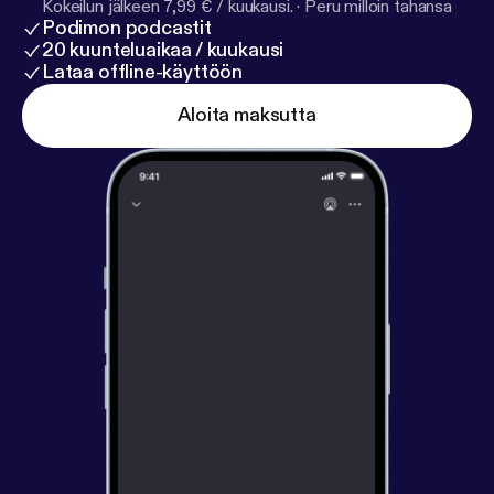
Kokeilun jälkeen 7,99 € / kuukausi.
·
Peru milloin tahansa
Podimon podcastit
20 kuunteluaikaa / kuukausi
Lataa offline-käyttöön
Aloita maksutta