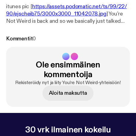
itunes pic [
https://assets.podomatic.net/ts/99/22/
90/ejscheib75/3000x3000_11042078.jpg
] You're
Not Weird is back and so we basically just talked
about the show and then about grilling.
Kommentit
0
Ole ensimmäinen
kommentoija
Rekisteröidy nyt ja liity You're Not Weird-yhteisöön!
Aloita maksutta
30 vrk ilmainen kokeilu