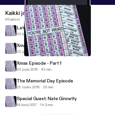
Kaikki jaksot
69 jaksot
Late May, Early June (2020)
20. kesä 2020
29 min
Xmas Episode - Part 2
20. joulu 2018
25 min
The Memorial Day Episode
You're Not Weird
Xmas Episode - Part 1
20. joulu 2018
43 min
The Memorial Day Episode
25. touko 2018
35 min
Special Guest: Nate Ginnetty
14. kesä 2017
1 h 2 min