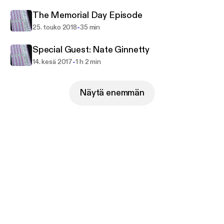
The Memorial Day Episode
-
25. touko 2018
35 min
Special Guest: Nate Ginnetty
-
14. kesä 2017
1 h 2 min
Näytä enemmän