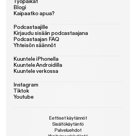
Työpaikat
Blogi
Kaipaatko apua?
Podcastaajille
Kirjaudu sisään podcastaajana
Podcastaajan FAQ
Yhteisön säännöt
Kuuntele iPhonella
Kuuntele Androidilla
Kuuntele verkossa
Instagram
Tiktok
Youtube
Eettiset käytännöt
Sisältökäytäntö
Palveluehdot