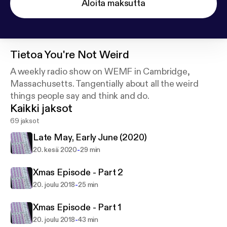
Aloita maksutta
Tietoa
You're Not Weird
A weekly radio show on WEMF in Cambridge,
Massachusetts. Tangentially about all the weird
things people say and think and do.
Kaikki jaksot
69 jaksot
Late May, Early June (2020)
-
20. kesä 2020
29 min
Xmas Episode - Part 2
-
20. joulu 2018
25 min
Xmas Episode - Part 1
-
20. joulu 2018
43 min