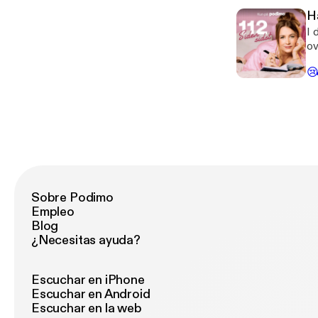
hvorf
om
fo
H
ha
I 
gr
ov
at
ge
vi

fo
om
nemlig
øj
Na
ove
Ra
ogs
Je
Ca
Sobre Podimo
Empleo
Blog
¿Necesitas ayuda?
Escuchar en iPhone
Escuchar en Android
Escuchar en la web