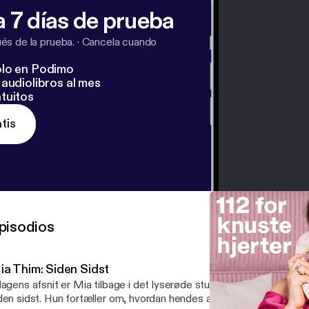
 7 días de prueba
s de la prueba.
·
Cancela cuando
lo en Podimo
audiolibros al mes
tuitos
tis
pisodios
ia Thim: Siden Sidst
dagens afsnit er Mia tilbage i det lyserøde studie for at fortælle, h
den sidst. Hun fortæller om, hvordan hendes afsnit af 112 blev hen