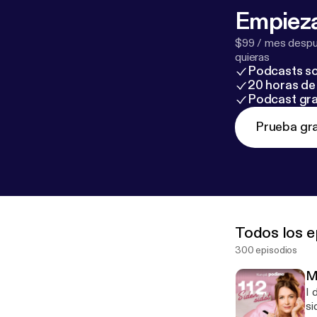
Empieza
$99 / mes despué
quieras
Podcasts so
20 horas de 
Podcast gra
Prueba gra
Todos los e
300 episodios
M
I 
si