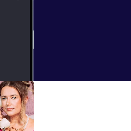
vad der er sket
des vendepunkt i