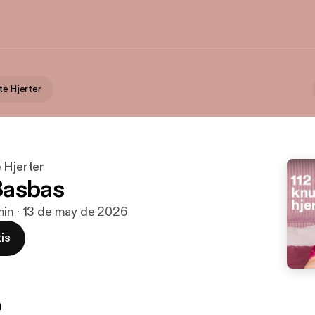
te Hjerter
 Hjerter
Basbas
 min · 13 de may de 2026
is
n