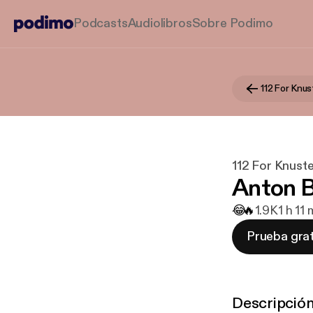
Podcasts
Audiolibros
Sobre Podimo
112 For Knus
112 For Knuste
Anton 
😂
🔥
1.9K
1 h 11
Prueba grat
Descripció