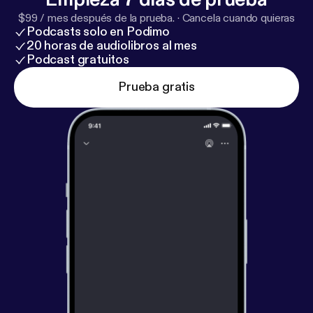
og komme til sine venner bagefter - og så fortæller
$99 / mes después de la prueba.
·
Cancela cuando quieras
hun om at have været sammen med den samme
Podcasts solo en Podimo
mand igennem ni år. Pil giver selvfølgelig også sit
20 horas de audiolibros al mes
allerbedste råd til dig, der sidder med hjertesorg
Podcast gratuitos
lige nu.
Prueba gratis