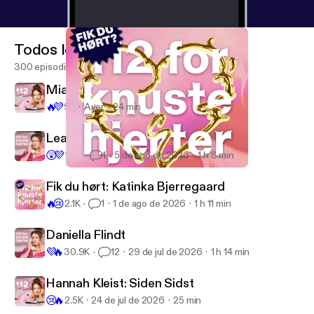
Todos los episodios
300 episodios
Mia Thim: Siden Sidst
🔥
💜
97
Ayer
24 min
Lea Eyðbjørg
😲
💜
1.3K
1
5 de ago de 2026
1 h 8 min
Fik du hørt: Pil
112 For Knuste Hjerter
Fik du hørt: Katinka Bjerregaard
🔥
😢
2.1K
1
1 de ago de 2026
1 h 11 min
Daniella Flindt
💜
🔥
30.9K
12
29 de jul de 2026
1 h 14 min
Hannah Kleist: Siden Sidst
😢
🔥
2.5K
24 de jul de 2026
25 min