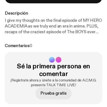
Descripción
I give my thoughts on the final episode of MY HERO
ACADEMIA as we truly end an era in anime. PLUS,
recaps of the craziest episode of The BOYS ever
and the heartbreaking climactic episode of
Daredevil Born Again, as well as lots of news going
Comentarios
0
on this week in our favorite fandoms.
Sé la primera persona en
comentar
¡Regístrate ahora y únete a la comunidad de A.C.M.G.
presents TALK TIME LIVE!
Prueba gratis