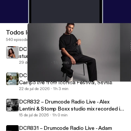
Todos los episodios
540 episodios
DCR834 – Drumcode Radio Live - Selena
studio mix recorded in Barcelona
29 de jul de 2026
1 h 0 min
DCR833 – Drumcode Radio Live - Andres
Campo live from Iconica Festival, Sevilla
DCR824 - Drumcode Radio Live - Oscar L live from El Molí, Mal
Adam Beyer presents Drumcode
22 de jul de 2026
1 h 3 min
DCR832 – Drumcode Radio Live - Alex
Lentini & Stomp Boxx studio mix recorded in
Mottola
15 de jul de 2026
1 h 0 min
DCR831 – Drumcode Radio Live - Adam