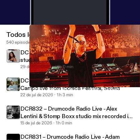
Todos los episodios
540 episodios
DCR834 – Drumcode Radio Live - Selena
studio mix recorded in Barcelona
29 de jul de 2026
1 h 0 min
DCR833 – Drumcode Radio Live - Andres
Campo live from Iconica Festival, Sevilla
DCR827 – Drumcode Radio Live - Adam Beyer live from Drumco
Adam Beyer presents Drumcode
22 de jul de 2026
1 h 3 min
DCR832 – Drumcode Radio Live - Alex
Lentini & Stomp Boxx studio mix recorded in
Mottola
15 de jul de 2026
1 h 0 min
DCR831 – Drumcode Radio Live - Adam