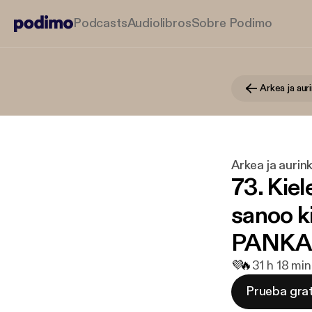
Podcasts
Audiolibros
Sobre Podimo
Arkea ja auri
73. Kiel
sanoo ki
PANKA
💜
🔥
3
1 h 18 mi
Prueba grat