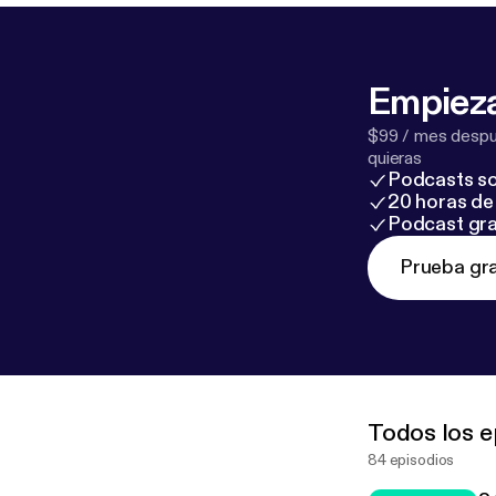
Seuraa podcast
tagram.com/ar
arkeajaaurinko
Empieza
$99 / mes despué
quieras
Podcasts so
20 horas de 
Podcast gra
Prueba gra
Todos los e
84 episodios