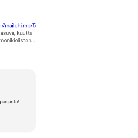
://mailchi.mp/5
a monikielisten
 oppia vielä
en lapsen
 olemassakaan.
keuden ja
tps://www.inst
 of multilingual
panjasta!
75/
] Kaisa
ttps://www.mu
and-wellbein
ostaa kirjan
puntaa.)