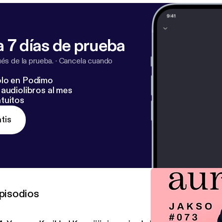
ia Instagramissa: www.instagram.com/arkeajaaurinkoa [
h
keajaaurinkoa/
] Anna palautetta verkkolomakkeella:
a.com/palaute [
https://www.arkeajaaurinkoa.com/palaute
]
 7 días de prueba
s de la prueba.
·
Cancela cuando
lo en Podimo
audiolibros al mes
tuitos
tis
pisodios