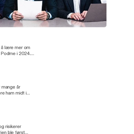
n som involverer
litiker Narkotatt, Mobil i Skjeden & Trump legger frem UFO-beviser
r å lære mer om
s Podme i 2024.
før alle andre.
ner Acast.
re information.
r mange år
ere ham midt i
i 2024, hvor du
g risikerer
rien ble først