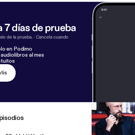
 7 días de prueba
s de la prueba.
·
Cancela cuando
lo en Podimo
audiolibros al mes
tuitos
tis
pisodios