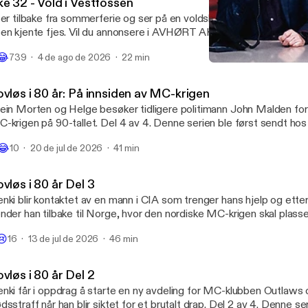
ke 32 - Vold i Vestfossen
 er tilbake fra sommerferie og ser på en voldshendelse i Vestfosse
te fjes. Vil du annonsere i AVHØRT AKTUELT? Ta kontakt med vår
er Acast. Ansvarlig Redaktør er Stein Morten Lier. ----------------------------
😂
739
4 de ago de 2026
22 min
ed on Acast. See acast.com/privacy [https://acast.com/privacy] for
Uke 20 - I Grevens Tid, Po
re information.
AVHØRT AKTUELT
ovløs i 80 år: På innsiden av MC-krigen
ein Morten og Helge besøker tidligere politimann John Malden fo
-krigen på 90-tallet. Del 4 av 4. Denne serien ble først sendt ho
art ditt abonnement hos Podme i dag og hør AVHØRT-serier lenge 

😂
10
20 de jul de 2026
41 min
l du annonsere i AVHØRT AKTUELT? Ta kontakt med vår salgspart
rlig Redaktør er Stein Morten Lier. ---------------------------------------- Hosted
 Acast. See acast.com/privacy [https://acast.com/privacy] for mo
vløs i 80 år Del 3
nki blir kontaktet av en mann i CIA som trenger hans hjelp og ette
nder han tilbake til Norge, hvor den nordiske MC-krigen skal plass
uddlinjen. Del 3 av 4. Denne serien ble først publisert hos Podme 
😢
16
13 de jul de 2026
46 min
høre hele serien helt uten reklame. Vil du annonsere i AVHØRT AKTUELT? Ta
kt med vår salgspartner Acast. Ansvarlig Redaktør er Stein Morten Lier. ---------
------------------------- Hosted on Acast. See acast.com/privacy
vløs i 80 år Del 2
ttps://acast.com/privacy] for more information.
nki får i oppdrag å starte en ny avdeling for MC-klubben Outlaws o
dsstraff når han blir siktet for et brutalt drap. Del 2 av 4. Denne se