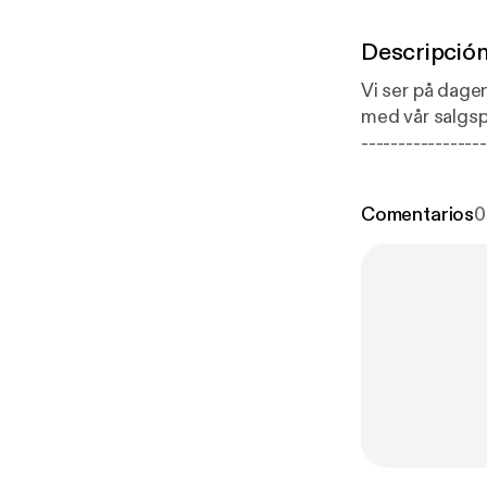
Descripció
Vi ser på dagens viktigste krimsa
med vår salgspartner Acast. Ansvarlig Redaktør
for more infor
Comentarios
0