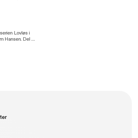
il du
varlig
tion.
 serien Lovløs i
m Hansen. Del 1
 alle fire
dme-appen. Vil
 Acast.
re information.
ter