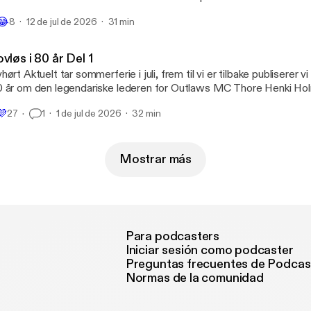
blisert på Podme i 2024 hvor du kan høre hele serien nå uten reklame. V
😂
8
12 de jul de 2026
31 min
nonsere i AVHØRT AKTUELT? Ta kontakt med vår salgspartner Acast. Ans
ør er Stein Morten Lier. ---------------------------------------- Hosted on Acast.
e acast.com/privacy [https://acast.com/privacy] for more informa
vløs i 80 år Del 1
hørt Aktuelt tar sommerferie i juli, frem til vi er tilbake publiserer vi
 år om den legendariske lederen for Outlaws MC Thore Henki Hol
 4. Denne serien ble først utgitt hos Podme i 2024, hvor du kan høre
💜
27
1
1 de jul de 2026
32 min
isodene nå helt uten reklame. Gå inn på Podme.no eller last ned Po
 annonsere i AVHØRT AKTUELT? Ta kontakt med vår salgspartner
rlig Redaktør er Stein Morten Lier. ---------------------------------------- Hosted
 Acast. See acast.com/privacy [https://acast.com/privacy] for mo
Mostrar más
Para podcasters
Iniciar sesión como podcaster
Preguntas frecuentes de Podcas
Normas de la comunidad