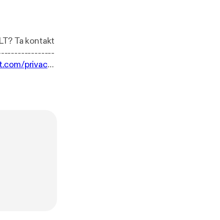
st.com/privacy
]