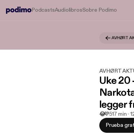
Podcasts
Audiolibros
Sobre Podimo
AVHØRT A
AVHØRT AKT
Uke 20 -
Narkota
legger 
😂
💜
5
17 min · 
Prueba grat