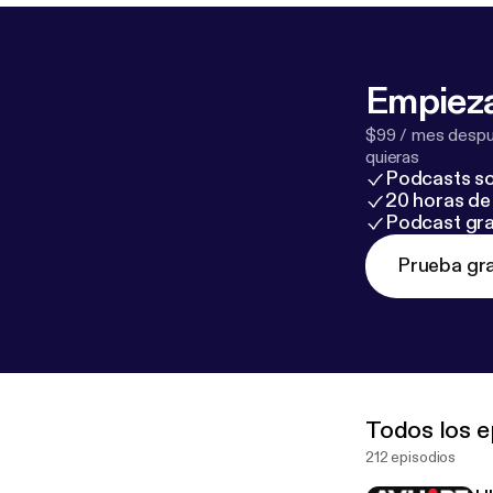
Empieza
$99 / mes despué
quieras
Podcasts so
20 horas de 
Podcast gra
Prueba gra
Todos los e
212 episodios