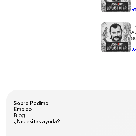
pu
💜
an
Redakt
Se
Lo
Av
80
av
🔥
ep
du
Ansva
on
Sobre Podimo
Empleo
Blog
¿Necesitas ayuda?