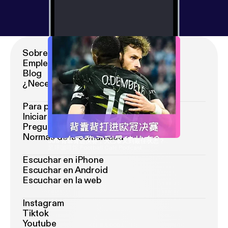
Sobre Podimo
Empleo
Blog
¿Necesitas ayuda?
Para podcasters
Iniciar sesión como podcaster
Preguntas frecuentes de Podcaster
Normas de la comunidad
569 背靠背进决赛，大巴黎又到最佳状态？
足球咖啡馆 Football Café Podcast
Escuchar en iPhone
Escuchar en Android
Escuchar en la web
Instagram
Tiktok
Youtube