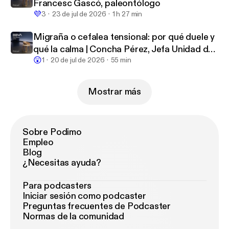
Francesc Gascó, paleontólogo
💜
3
23 de jul de 2026
1 h 27 min
Migraña o cefalea tensional: por qué duele y
qué la calma | Concha Pérez, Jefa Unidad del
😲
Dolor
1
20 de jul de 2026
55 min
Mostrar más
Sobre Podimo
Empleo
Blog
¿Necesitas ayuda?
Para podcasters
Iniciar sesión como podcaster
Preguntas frecuentes de Podcaster
Normas de la comunidad