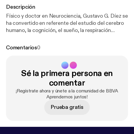
Descripción
Físico y doctor en Neurociencia, Gustavo G. Díez se
ha convertido en referente del estudio del cerebro
humano, la cognición, el sueño, la respiración
consciente y los procesos de toma de decisiones.
Con una sólida base científica y una visión aplicada a
Comentarios
0
la investigación y la divulgación el físico
protagonista de este nuevo episodio de
Aprendemos Juntos destaca por su enfoque
Sé la primera persona en
analítico, la integración de neurociencia y
comunicación científica, y su capacidad para
comentar
trasladar el conocimiento a contextos de impacto
¡Regístrate ahora y únete a la comunidad de BBVA
en educación, ciencia y sociedad.
Aprendemos juntos!
Prueba gratis