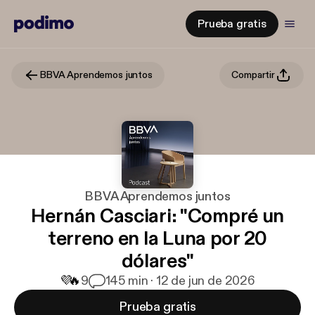
Prueba gratis
BBVA Aprendemos juntos
Compartir
BBVA Aprendemos juntos
Hernán Casciari: "Compré un
terreno en la Luna por 20
dólares"
💜
🔥
9
1
45 min · 12 de jun de 2026
Prueba gratis