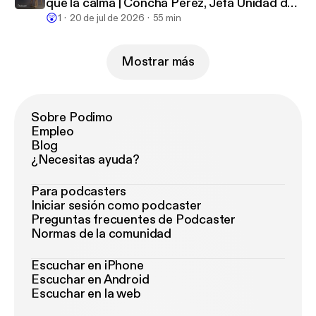
qué la calma | Concha Pérez, Jefa Unidad del
😲
Dolor
1
20 de jul de 2026
55 min
Mostrar más
Sobre Podimo
Empleo
Blog
¿Necesitas ayuda?
Para podcasters
Iniciar sesión como podcaster
Preguntas frecuentes de Podcaster
Normas de la comunidad
Escuchar en iPhone
Escuchar en Android
Escuchar en la web