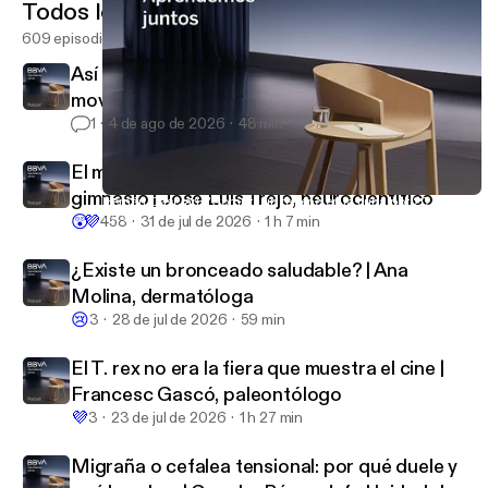
Todos los episodios
609 episodios
Así reacciona tu cuerpo cuando dejas de
moverte | Inés Moreno, traumatóloga
1
4 de ago de 2026
48 min
El mejor lugar para hacer ejercicio no es el
gimnasio | José Luis Trejo, neurocientífico
Hernán Casciari: "Compré un terreno en la Luna por 20 dólares"
BBVA Aprendemos juntos
😲
💜
458
31 de jul de 2026
1 h 7 min
¿Existe un bronceado saludable? | Ana
Molina, dermatóloga
😢
3
28 de jul de 2026
59 min
El T. rex no era la fiera que muestra el cine |
Francesc Gascó, paleontólogo
💜
3
23 de jul de 2026
1 h 27 min
Migraña o cefalea tensional: por qué duele y