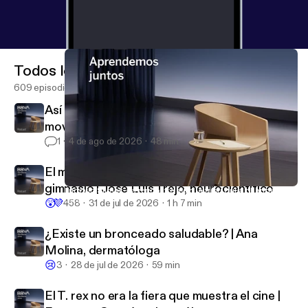
Todos los episodios
609 episodios
Así reacciona tu cuerpo cuando dejas de
moverte | Inés Moreno, traumatóloga
1
4 de ago de 2026
48 min
El mejor lugar para hacer ejercicio no es el
gimnasio | José Luis Trejo, neurocientífico
Ludovic Slimak: La rencontre avec la tribu qui a changé sa vie
BBVA Aprendemos juntos
😲
💜
458
31 de jul de 2026
1 h 7 min
¿Existe un bronceado saludable? | Ana
Molina, dermatóloga
😢
3
28 de jul de 2026
59 min
El T. rex no era la fiera que muestra el cine |