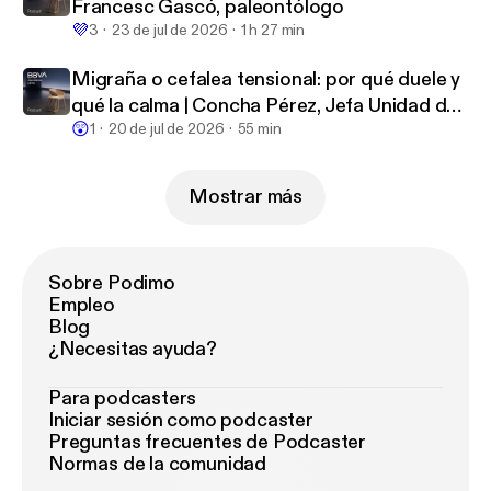
Francesc Gascó, paleontólogo
💜
3
23 de jul de 2026
1 h 27 min
Migraña o cefalea tensional: por qué duele y
qué la calma | Concha Pérez, Jefa Unidad del
😲
Dolor
1
20 de jul de 2026
55 min
Mostrar más
Sobre Podimo
Empleo
Blog
¿Necesitas ayuda?
Para podcasters
Iniciar sesión como podcaster
Preguntas frecuentes de Podcaster
Normas de la comunidad