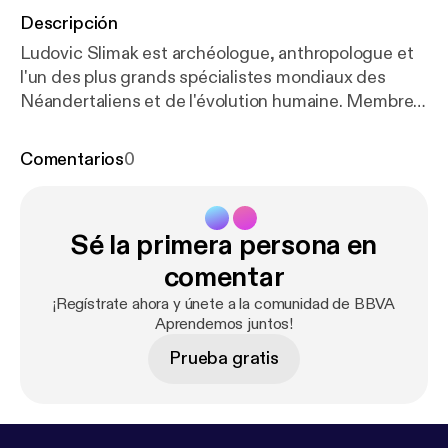
Descripción
Ludovic Slimak est archéologue, anthropologue et
l'un des plus grands spécialistes mondiaux des
Néandertaliens et de l'évolution humaine. Membre
du Centre national de la recherche scientifique
(CNRS) en France, il dirige des fouilles dans son
Comentarios
0
pays natal et a mené d'importantes découvertes sur
la coexistence entre les Néandertaliens et Homo
sapiens en Europe. Ses recherches ont révolutionné
Sé la primera persona en
la compréhension des derniers Néandertaliens et
remettent en question l'idée d'une humanité
comentar
unique. Il est l'auteur d'ouvrages de référence tels
¡Regístrate ahora y únete a la comunidad de BBVA
que Le dernier Néandertalien et Le Néandertalien
Aprendemos juntos!
nu, où il combine science, philosophie et réflexion
Prueba gratis
sur les origines humaines.