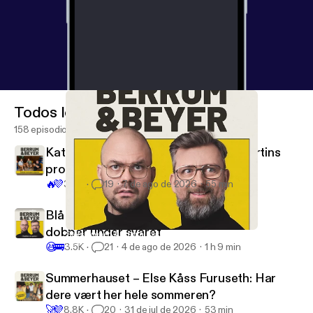
Todos los episodios
158 episodios
Katrine Karlsrud: Stoppet kreften Martins
progresjon på gymmen?
🔥
💜
3.9K
19
7 de ago de 2026
55 min
Blå bringebær, identity maxxing og to
dobber under svaret
Seks wiener, Andøya Ibiza og Statsminister i Seoul
Berrum & Beyer snakker om greier
😆
🚌
3.5K
21
4 de ago de 2026
1 h 9 min
Summerhauset – Else Kåss Furuseth: Har
dere vært her hele sommeren?
🚀
💜
8.8K
20
31 de jul de 2026
53 min