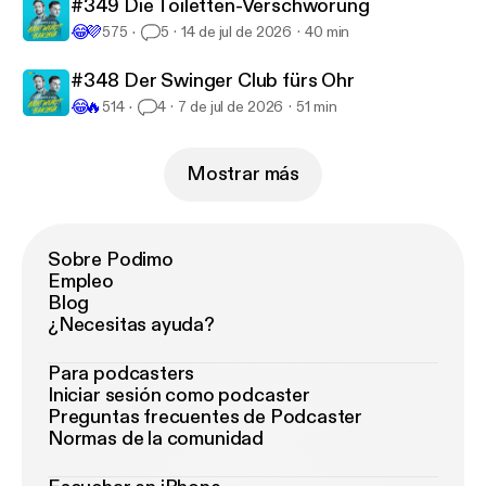
#349 Die Toiletten-Verschwörung
😂
💜
575
5
14 de jul de 2026
40 min
#348 Der Swinger Club fürs Ohr
😂
🔥
514
4
7 de jul de 2026
51 min
Mostrar más
Sobre Podimo
Empleo
Blog
¿Necesitas ayuda?
Para podcasters
Iniciar sesión como podcaster
Preguntas frecuentes de Podcaster
Normas de la comunidad