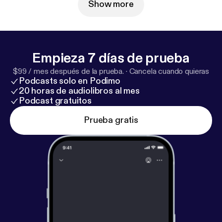
Schlupp vom Grünen Stern. Dieser Podcast wird
Show more
vermarktet von Julep Media: sales@julep.de
[sales@julep.de] +++ Wir verarbeiten im
Zusammenhang mit dem Angebot unserer
Podcasts Daten. Wenn Sie der automatischen
Empieza 7 días de prueba
Übermittlung der Daten widersprechen
$99 / mes después de la prueba.
·
Cancela cuando quieras
wollen, melden Sie sich hier: datenschutz@julep.de
Podcasts solo en Podimo
[datenschutz@julep.de]
20 horas de audiolibros al mes
Podcast gratuitos
Prueba gratis