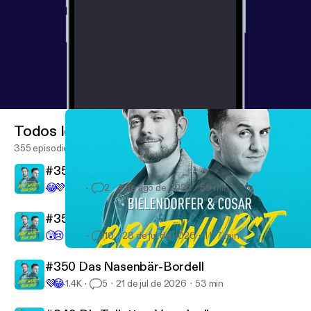
Todos los episodios
355 episodios
#352 Auf Materijajaajaaal
😂
💜
430
2
4 de ago de 2026
59 min
#351 T wie Tollwut
😲
😢
3.4K
10
28 de jul de 2026
1 h 7 min
#335 Der Puff-Masseur
Bratwurst und Baklava - mit Özcan Cosar und Bastian Bielendor
#350 Das Nasenbär-Bordell
💜
😂
1.4K
5
21 de jul de 2026
53 min