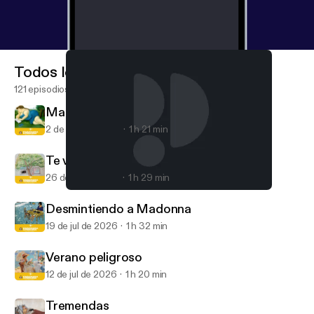
Todos los episodios
121 episodios
Mala onda
2 de ago de 2026
1 h 21 min
Te vas a acordar de mí
26 de jul de 2026
1 h 29 min
La ola coreana, el arte en la met gala, cochinas y más
Cháchara Literaria
Desmintiendo a Madonna
19 de jul de 2026
1 h 32 min
Verano peligroso
12 de jul de 2026
1 h 20 min
Tremendas