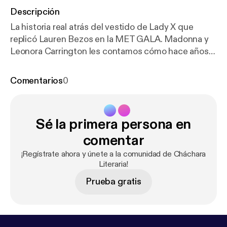
Descripción
La historia real atrás del vestido de Lady X que
replicó Lauren Bezos en la MET GALA. Madonna y
Leonora Carrington les contamos cómo hace años
incluyó arte en su video de Bedtime Stories. La
clase de arte de hoy corre a cargo de Carl Larsson y
Comentarios
0
Gina nos contó su proyecto de infancias para
chacharitas chiquitas que quieran encontrar su voz.
Libros mencionados: * Al estilo Jalisco, Juan Pablo
Sé la primera persona en
Villalobos * La lavanderia de Marygold -Jungeun Yun
* Memorias, Julieta Venegas * Astillas, Leslie
comentar
Jamison * Pandora, Liliana Blum Ya pueden
¡Regístrate ahora y únete a la comunidad de Cháchara
encontrar el capítulo en Youtube en nuestro canal
Literaria!
@chacharaliteraria. También nos pueden seguir en
Prueba gratis
Instagram @chachara_literaria_podcast
@nenamounstro @ginjaramillo Hosted by
Simplecast, an AdsWizz company. See
pcm.adswizz.com [
https://pcm.adswizz.com
] for