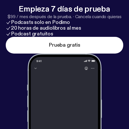
information about our collection and use of personal
Empieza 7 días de prueba
data for advertising.
$99 / mes después de la prueba.
·
Cancela cuando quieras
Podcasts solo en Podimo
20 horas de audiolibros al mes
Podcast gratuitos
Prueba gratis