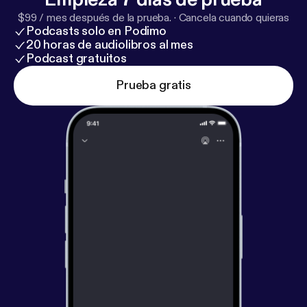
@ginjaramillo Hosted by Simplecast, an AdsWizz
$99 / mes después de la prueba.
·
Cancela cuando quieras
company. See pcm.adswizz.com [
https://pcm.adswi
Podcasts solo en Podimo
zz.com
] for information about our collection and use
20 horas de audiolibros al mes
of personal data for advertising.
Podcast gratuitos
Prueba gratis