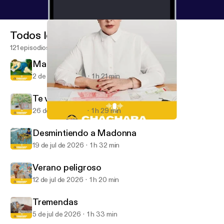
Todos los episodios
121 episodios
Mala onda
2 de ago de 2026
1 h 21 min
Te vas a acordar de mí
26 de jul de 2026
1 h 29 min
Souvenires emocionales
Cháchara Literaria
Desmintiendo a Madonna
19 de jul de 2026
1 h 32 min
Verano peligroso
12 de jul de 2026
1 h 20 min
Tremendas
5 de jul de 2026
1 h 33 min