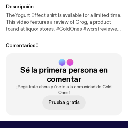
Descripción
The Yogurt Effect shirt is available for a limited time.
This video features a review of Grog, a product
found at liquor stores. #ColdOnes #worstreviewed
#1star Learn more about your ad choices. Visit
megaphone.fm/adchoices [
https://megaphone.fm/a
Comentarios
0
dchoices
]
Sé la primera persona en
comentar
¡Regístrate ahora y únete a la comunidad de Cold
Ones!
Prueba gratis