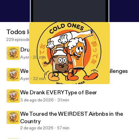
Todos los episodios
229 episodios
Drunk Australians Try Science
Ayer
28 min
We Tried Japanese Game Show Challenges
Ayer
32 min
Drinking the WORST Alcohol in Existence
Cold Ones
We Drank EVERY Type of Beer
3 de ago de 2026
31 min
We Toured the WEIRDEST Airbnbs in the
Country
2 de ago de 2026
57 min