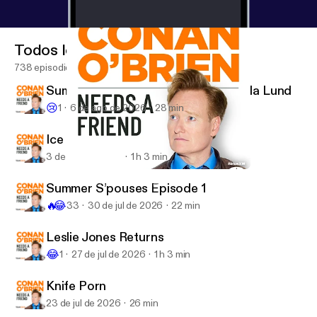
Todos los episodios
738 episodios
Summer S’pouses Episode 2: Amanda Lund
😢
1
6 de ago de 2026
28 min
Ice Cube
3 de ago de 2026
1 h 3 min
Patton Oswalt Returns Again
Conan O’Brien Needs A Friend
Summer S’pouses Episode 1
🔥
😂
33
30 de jul de 2026
22 min
Leslie Jones Returns
😂
1
27 de jul de 2026
1 h 3 min
Knife Porn
23 de jul de 2026
26 min