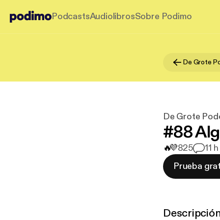
Podcasts
Audiolibros
Sobre Podimo
De Grote Po
De Grote Pod
#88 Alg
🔥
💜
825
1
1 h
Prueba grat
Descripció