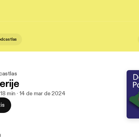
dcastlas
castlas
erije
 18 min · 14 de mar de 2024
is
n