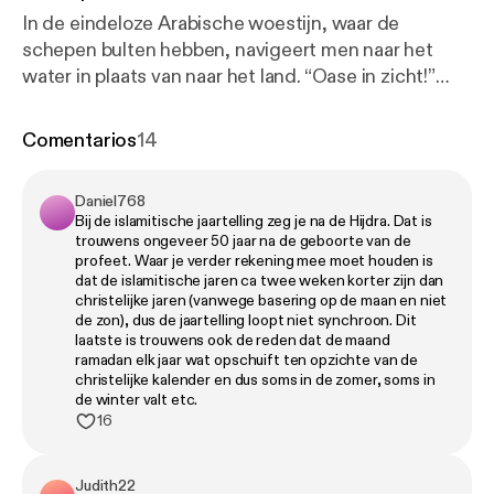
In de eindeloze Arabische woestijn, waar de
schepen bulten hebben, navigeert men naar het
water in plaats van naar het land. “Oase in zicht!”
Waar wij onszelf vloekend in de regen blut staan te
tanken bij de pomp, bidden de Saoedische
Comentarios
14
karavanen dagelijks voor een wolkje aan de lucht. In
deze verschroeiend hete zee van zand kabbelt het
Daniel768
leven voort op het ritme van de wind, en bieden die
Bij de islamitische jaartelling zeg je na de Hijdra. Dat is
onmetelijke hoeveelheden stof veel stof tot
trouwens ongeveer 50 jaar na de geboorte van de
nadenken. Over de enige god Allah en zijn
profeet. Waar je verder rekening mee moet houden is
dat de islamitische jaren ca twee weken korter zijn dan
boodschapper, de profeet. De eindeloze leegte vult
christelijke jaren (vanwege basering op de maan en niet
de harten en hoofden met kennis en toewijding.
de zon), dus de jaartelling loopt niet synchroon. Dit
Maar in het huidige Saoedi-Arabië is het eeuwige
laatste is trouwens ook de reden dat de maand
ramadan elk jaar wat opschuift ten opzichte van de
niets van de woestijn ingeruild voor het
christelijke kalender en dus soms in de zomer, soms in
bombastische alles. Het land is een merk geworden,
de winter valt etc.
dat zich laat beleven als een waar petro-Islamitisch
16
omnichannel. Wie laat zich betoveren? 💡 Iedereen
kan op zijn eigen manier meedoen en kleine stapjes
Judith22