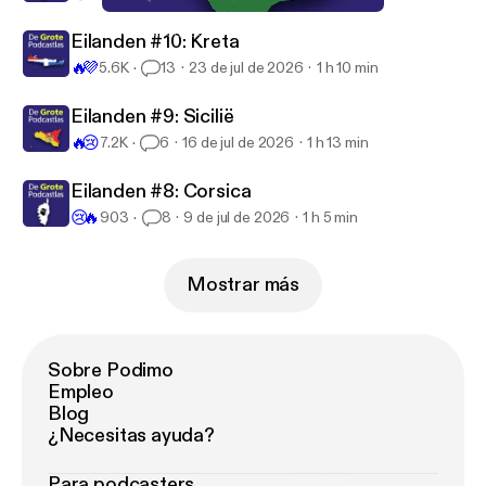
#153 Saoedi-Arabië
De Grote Podcastlas
Eilanden #10: Kreta
🔥
💜
5.6K
13
23 de jul de 2026
1 h 10 min
Eilanden #9: Sicilië
🔥
😢
7.2K
6
16 de jul de 2026
1 h 13 min
Eilanden #8: Corsica
😢
🔥
903
8
9 de jul de 2026
1 h 5 min
Mostrar más
Sobre Podimo
Empleo
Blog
¿Necesitas ayuda?
Para podcasters