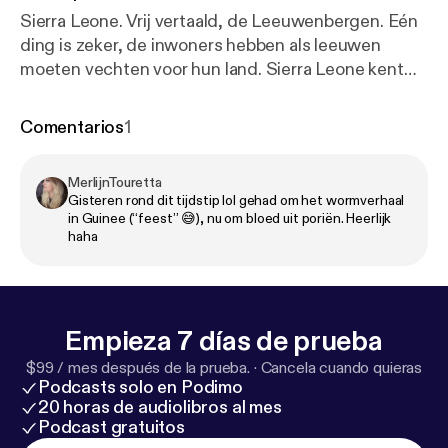
Sierra Leone. Vrij vertaald, de Leeuwenbergen. Eén
ding is zeker, de inwoners hebben als leeuwen
moeten vechten voor hun land. Sierra Leone kent
een lange traditie van lokale gebruiken, vreedzaam
samenlevende volkeren, religieuze diversiteit en
Comentarios
1
muziek. Zowel boven als onder de grond heeft het
land veel te bieden. Maar toch kennen we Sierra
MerlijnTouretta
Leone vooral van de extreem valse start die ze
Gisteren rond dit tijdstip lol gehad om het wormverhaal
hadden na hun onafhankelijkheid. De burgeroorlog
in Guinee (“feest” 😅), nu om bloed uit poriën. Heerlijk
stortte Sierra Leone in een alles verzwelgende
haha
draaikolk, gevolgd door een ebola-epidemie en
natuurrampen, maar de laatste jaren lijkt het in
rustiger vaarwater te verkeren. Laten we hopen dat
ze hun kostbare vruchten voortaan zelf mogen
Empieza 7 días de prueba
plukken. De Grote Podcastlas wordt gemaakt door
$99 / mes después de la prueba.
·
Cancela cuando quieras
Leon Boelens, Max Gerritsen en Hugo Noordman.
Podcasts solo en Podimo
De eindmontage wordt gedaan door Jonas van
20 horas de audiolibros al mes
Podcast gratuitos
Impe. Zoals je hoort zijn we nooit volledig, maar wel