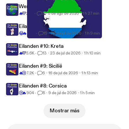
Wereldsteden #17: Kaapstad
🔥
💜
207
3
6 de ago de 2026
1 h 27 min
Eilanden #11: Sardinië
😂
🔥
2.6K
15
30 de jul de 2026
1 h 9 min
#13 Sierra Leone
De Grote Podcastlas
Eilanden #10: Kreta
🔥
💜
5.6K
13
23 de jul de 2026
1 h 10 min
Eilanden #9: Sicilië
🔥
😢
7.2K
6
16 de jul de 2026
1 h 13 min
Eilanden #8: Corsica
😢
🔥
904
8
9 de jul de 2026
1 h 5 min
Mostrar más