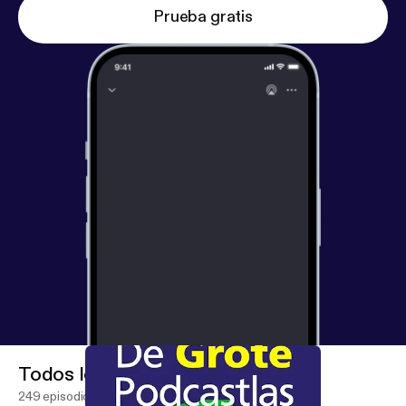
origineel. Geen experts, maar wel liefhebbers.
Prueba gratis
Hebben we iets verkeerd gezegd of zijn we iets
cruciaals vergeten? Volg ons en laat het weten via
Twitter of Instagram op @GrotePodcastlas. Je kunt
ons enorm helpen door je vrienden, familie en
collega's te vertellen over onze podcast óf door
vriend van de show te worden. Daarmee steun je
ons jaarlijks voor een klein bedrag en kunnen wij
weer mooie nieuwe afleveringen maken. Dit kan op
https://vriendvandeshow.nl/de-grote-podcastlas
Volgende keer reizen we naar Bangladesh - bye -
Tenki bokoe bokoe See omnystudio.com/listener [
h
ttps://omnystudio.com/listener
] for privacy
information.
Todos los episodios
249 episodios