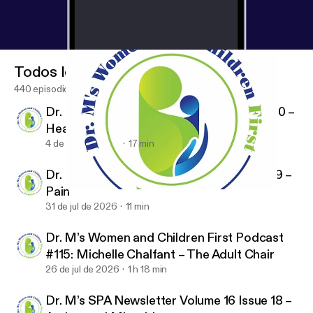
Todos los episodios
440 episodios
Dr. M’s SPA Newsletter Volume 16 Issue 20 –
Healthcare Policy
4 de ago de 2026
17 min
Dr. M’s SPA Newsletter Volume 16 Issue 19 –
Pain
Dr. M’s SPA Newsletter Volume 16 Issue 11 – Magnesium
Dr. M's Women and Children First Podcast
31 de jul de 2026
11 min
Dr. M’s Women and Children First Podcast
#115: Michelle Chalfant – The Adult Chair
26 de jul de 2026
1 h 18 min
Dr. M’s SPA Newsletter Volume 16 Issue 18 –