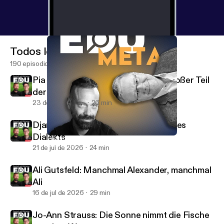
Todos los episodios
190 episodios
Pia Kleber: Körpersprache ist ein großer Teil
der Sprache
23 de jul de 2026
26 min
Django Asül: Heimat ist eine Frage des
Dialekts
Fortschritt – Was tun wir hier eigentlich?
EduCouch - Der Bildungspodcast
21 de jul de 2026
24 min
Ali Gutsfeld: Manchmal Alexander, manchmal
Ali
16 de jul de 2026
29 min
Jo-Ann Strauss: Die Sonne nimmt die Fische