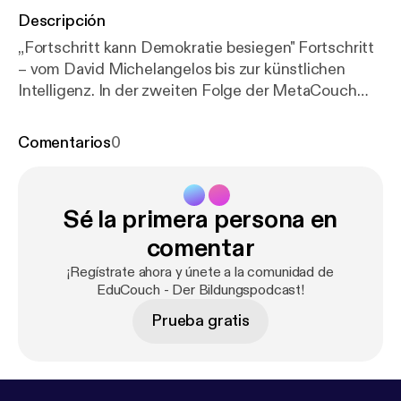
Descripción
„Fortschritt kann Demokratie besiegen" Fortschritt
– vom David Michelangelos bis zur künstlichen
Intelligenz. In der zweiten Folge der MetaCouch
nehmen sich Marcus Ventzke und Florian Sochatzy
einen Begriff vor, der Verheißung und Verhängnis
Comentarios
0
zugleich sein kann. Was treibt Gesellschaften
voran? Warum fehlen uns heute die großen
Fortschrittsmotive? Und kann Fortschritt die
Sé la primera persona en
Demokratie besiegen? Ein Gespräch über
Dampfmaschinen und Algorithmen, über China und
comentar
Deutschland, über das Rollen der Maschine – und
¡Regístrate ahora y únete a la comunidad de
die Frage, was wir hier eigentlich tun. EduCouch
EduCouch - Der Bildungspodcast!
Meta: Jeden Monat ein Begriff. Eine Stunde. Zwei
Prueba gratis
Perspektiven.