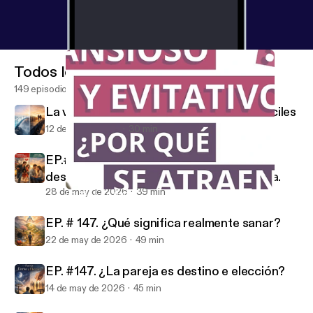
Todos los episodios
149 episodios
La verdad incómoda de las relaciones fáciles
12 de jun de 2026
30 min
EP.#148. La diferencia entre enamorarse
desde la prisa o vincularse desde la calma.
28 de may de 2026
39 min
Ep. #142. La danza entre el apego evitativo y el ansioso
El sutil arte de hacer pareja
EP. # 147. ¿Qué significa realmente sanar?
22 de may de 2026
49 min
EP. #147. ¿La pareja es destino e elección?
14 de may de 2026
45 min