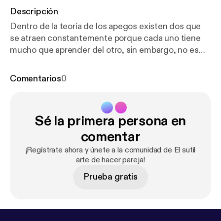
Descripción
Dentro de la teoría de los apegos existen dos que
se atraen constantemente porque cada uno tiene
mucho que aprender del otro, sin embargo, no es
fácil manejar esta dinámica si no hay conciencia de
los apegos de cada uno y no hay aceptación y
Comentarios
0
capacidad de comunicarse y hacer acuerdos. Sin
esta conciencia, esta combinación puede ser mortal
ya que ambos se activan mutuamente, pero
Sé la primera persona en
trabajándolo puede ser la mejor combinación.
comentar
¡Regístrate ahora y únete a la comunidad de El sutil
arte de hacer pareja!
Prueba gratis