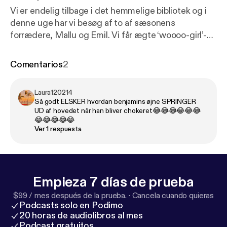
Vi er endelig tilbage i det hemmelige bibliotek og i
denne uge har vi besøg af to af sæsonens
forrædere, Mallu og Emil. Vi får ægte ‘woooo-girl’-
energi i studiet, når forræderne genser deres første
møde. Var der egentlig ægte vibes eller bare
Comentarios
2
skuffelse? Vi snakker også om, hvor meget
pengene egentlig fylder. Og så bliver det
Laura120214
spændende at se, om Emils AI-strategi får ret, eller
Så godt ELSKER hvordan benjamins øjne SPRINGER
Mallus mavefornemmelse vinder frem. Hør også
UD af hovedet når han bliver chokeret😂😂😂😂😂😂
hvorfor Mathias Helt ender med tårer i øjenene.
😂😂😂😂😂
Ver 1 respuesta
Gæster: Mallu Cortney og Emil Marling Vært:
Mathias Helt Tilrettelægger: Emma Katrine Bjerre
Christiansen Lyddesign: Søren Gustav Valur
Krause-Jensen Redaktør: Laura Gazi ----------------
Empieza 7 días de prueba
------------------------ Hosted on Acast. See
acast.com/privacy [
https://acast.com/privacy
] for
$99 / mes después de la prueba.
·
Cancela cuando quieras
more information.
Podcasts solo en Podimo
20 horas de audiolibros al mes
Podcast gratuitos