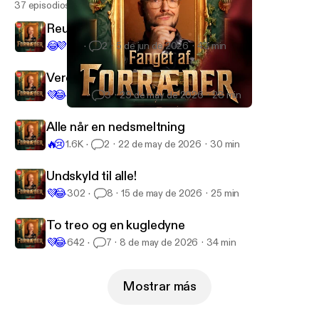
37 episodios
Reunion med spicy spørgsmål
😂
💜
1.1K
2
5 de jun de 2026
43 min
Verdens dårligste menneske
💜
😂
1.5K
3
29 de may de 2026
28 min
Ægte woo-girl-energi
Fanget af Forræder
Alle når en nedsmeltning
🔥
😢
1.6K
2
22 de may de 2026
30 min
Undskyld til alle!
💜
😂
302
8
15 de may de 2026
25 min
To treo og en kugledyne
💜
😂
642
7
8 de may de 2026
34 min
Mostrar más