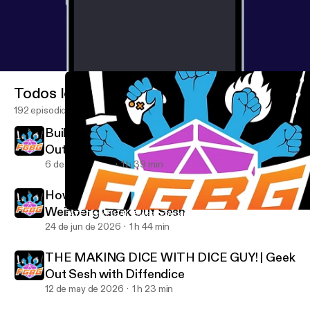
Todos los episodios
192 episodios
Building an Indie Cinematic Universe | Geek
Out Sesh Demetrius Witherspoon -
Submerge Universe
6 de jul de 2026
1 h 39 min
How Bob Ross Inspired a Movement | JJ
Weinberg Geek Out Sesh
FATE Core Ep. 41 "Bluestorms and Brainprints" | Cloudscape TT
For Geeks By Geeks
24 de jun de 2026
1 h 44 min
THE MAKING DICE WITH DICE GUY! | Geek
Out Sesh with Diffendice
12 de may de 2026
1 h 23 min