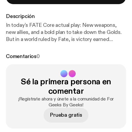
Descripción
In today’s FATE Core actual play: New weapons,
new allies, and a bold plan to take down the Golds.
But in a world ruled by Fate, is victory earned
through preparation… or left to the dice?FGBG
SOCIALS Twitch:
Comentarios
0
www.twitch.tv/forgeeksbygeeksInstagram: ⁠
https://
www.instagram.com/forgeeksbygeeksTwitter
: ⁠
http
s://twitter.com/ForGeeksByGeeks
⁠TikTok: ⁠
https://w
Sé la primera persona en
ww.tiktok.com/@forgeeksbygeeks
⁠CAST
SOCIALSOH SHINE BRIGHTER
https://www.twitc
comentar
h.tv/ohshinebrightDERRY
PUBLIC RADIO:
https://w
¡Regístrate ahora y únete a la comunidad de For
ww.instagram.com/derrypublicradioBIRDS
SUCK:
h
Geeks By Geeks!
ttps://www.instagram.com/birds_suck/Minstrel
Prueba gratis
Dice Accessories (Affiliate)
https://minstrel.store/?s
ca_ref=4275399.Xn3ymejPlhMERCHhttps://forge
eksbygeeks-shop.fourthwall.com/password