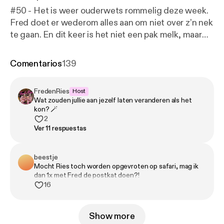
#50 - Het is weer ouderwets rommelig deze week.
Fred doet er wederom alles aan om niet over z’n nek
te gaan. En dit keer is het niet een pak melk, maar
de herinnering aan de geur van bedorven rosbief bij
iemand thuis. Misschien is een nieuwe neus met
Comentarios
139
minder reukvermogen toch geen slecht idee? Ries
moet weinig hebben van al die cosmetische
FredenRies
Host
ingrepen. Al vergeet hij voor het gemak even dat hij
Wat zouden jullie aan jezelf laten veranderen als het
zelf recent ook iets heeft laten doen… 🎧
kon? 🪄
Geproduceerd door Tonny Media 💖 Volg ons op
2
Ver 11 respuestas
Instagram, TikTok en YouTube. 🪩 Mail naar
fredenries@tonnymedia.nl
beestje
Mocht Ries toch worden opgevroten op safari, mag ik
dan 1x met Fred de postkat doen?!
16
Show more