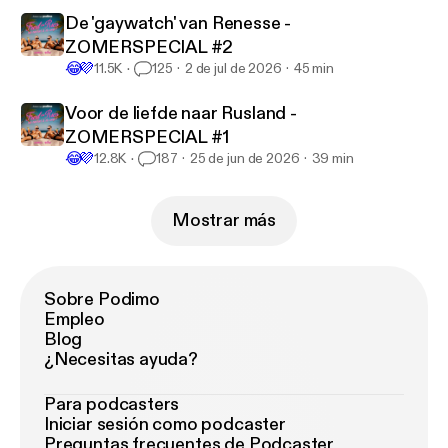
De 'gaywatch' van Renesse -
ZOMERSPECIAL #2
😂
💜
11.5K
125
2 de jul de 2026
45 min
Voor de liefde naar Rusland -
ZOMERSPECIAL #1
😂
💜
12.8K
187
25 de jun de 2026
39 min
Mostrar más
Sobre Podimo
Empleo
Blog
¿Necesitas ayuda?
Para podcasters
Iniciar sesión como podcaster
Preguntas frecuentes de Podcaster