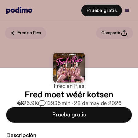
Prueba gratis
Fred en Ries
Compartir
Fred en Ries
Fred moet wéér kotsen
😂
💜
6.9K
139
35 min · 28 de may de 2026
Prueba gratis
Descripción