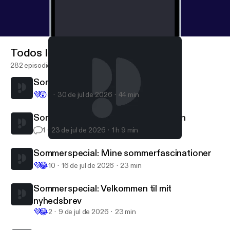
Todos los episodios
282 episodios
Sommerspecial: Q&A
💜
😲
5
30 de jul de 2026
44 min
Sommerspecial med 1 ting ad gangen
1
23 de jul de 2026
1 h 9 min
Kort fortalt: Hoxhas vennebog: Mehmet Sehu
Frygteligt Fascinerende
Sommerspecial: Mine sommerfascinationer
💜
😂
10
16 de jul de 2026
23 min
Sommerspecial: Velkommen til mit
nyhedsbrev
💜
😂
2
9 de jul de 2026
23 min