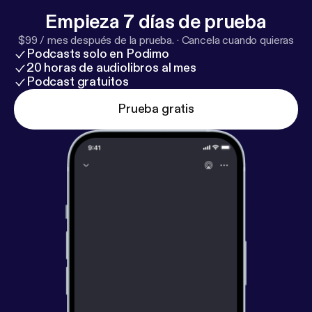
company. See pcm.adswizz.com [
https://pcm.adswi
Empieza 7 días de prueba
zz.com
] for information about our collection and use
$99 / mes después de la prueba.
·
Cancela cuando quieras
of personal data for advertising.
Podcasts solo en Podimo
20 horas de audiolibros al mes
Podcast gratuitos
Prueba gratis