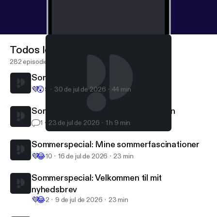
Todos los episodios
282 episodios
Sommerspecial: Q&A
💜
😲
5
30 de jul de 2026
44 min
Sommerspecial med 1 ting ad gangen
1
23 de jul de 2026
1 h 9 min
Kort fortalt: Hoxhas vennebog: Koço Tashko
Frygteligt Fascinerende
Sommerspecial: Mine sommerfascinationer
💜
😂
10
16 de jul de 2026
23 min
Sommerspecial: Velkommen til mit
nyhedsbrev
💜
😂
2
9 de jul de 2026
23 min