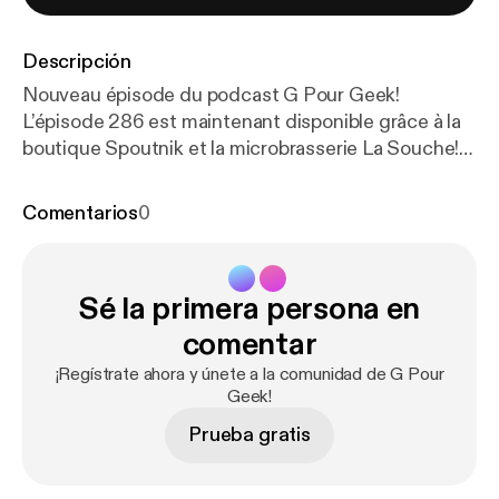
Descripción
Nouveau épisode du podcast G Pour Geek!
L’épisode 286 est maintenant disponible grâce à la
boutique Spoutnik et la microbrasserie La Souche!
Au programme cette semaine * Vampire Crawlers *
Discussion sur John Q * Retour sur l’humour des
Comentarios
0
Les Safarir et son impact aujourd’hui * Duel autour
de Invincible VS. * Discussion sur Absolute Batman *
La chronique comics de Shaun de KBSF! Une
Sé la primera persona en
grosse dose de geek, de débats et de nostalgie
vous attend! #GPourGeek #PodcastGeek
comentar
#GeekQC #Batman #AbsoluteBatman #Invincible
¡Regístrate ahora y únete a la comunidad de G Pour
#JohnQ #Comics #Manga #Anime #GeekCulture
Geek!
#PodcastFrancophone #LaSouche #Spoutnik
Prueba gratis
#ComicBooks #PopCulture #Gaming
#QuébecGeek ‐-------‐‐--------------------------------
--------- Site Web ⬇️ www.gpourgeek.ca [
http://ww