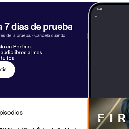
inktree ⬇️
https://linktr.ee/gpourgeek
[
https://linktr.ee/gpou
u.be/oKfkobcf0-U
[
https://youtu.be/oKfkobcf0-U
]
 7 días de prueba
s de la prueba.
·
Cancela cuando
lo en Podimo
audiolibros al mes
tuitos
tis
pisodios