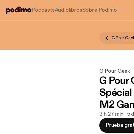
Podcasts
Audiolibros
Sobre Podimo
G Pour Gee
G Pour Geek
G Pour 
Spécial
M2 Gam
3 h 27 min · 5
Prueba grat