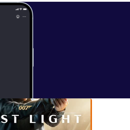
rgeek
] Youtube