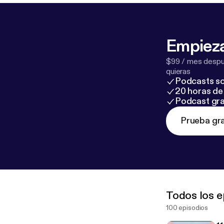
q8YuAEa0
] L
⬇️
https://yout
Empieza
$99 / mes despué
quieras
Podcasts so
20 horas de 
Podcast gra
Prueba gra
Todos los e
100 episodios