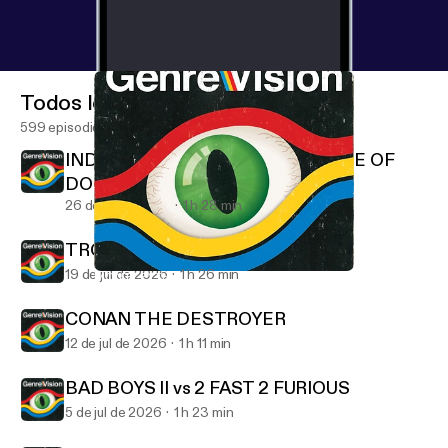
Todos los episodios
599 episodios
INDIANA JONES AND THE TEMPLE OF
DOOM
26 de jul de 2026
1 h 28 min
TROLL 2 (1990)
19 de jul de 2026
1 h 26 min
MONTY PYTHON'S LIFE OF BRIAN
GenreVision
CONAN THE DESTROYER
12 de jul de 2026
1 h 11 min
BAD BOYS II vs 2 FAST 2 FURIOUS
5 de jul de 2026
1 h 23 min