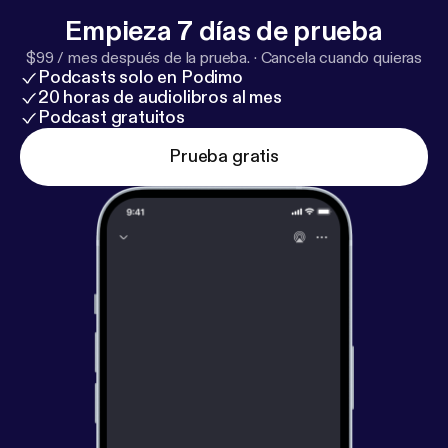
Travis Newton on Letterboxd [
https://letterboxd.co
Empieza 7 días de prueba
m/thetravisnewton/
] GenreVision on Bluesky [
http
$99 / mes después de la prueba.
·
Cancela cuando quieras
s://bsky.app/profile/genrevision.com
] Drew Dietsch
Podcasts solo en Podimo
on Bluesky [
https://bsky.app/profile/drewdietsch.bs
20 horas de audiolibros al mes
ky.social
]
Podcast gratuitos
Prueba gratis