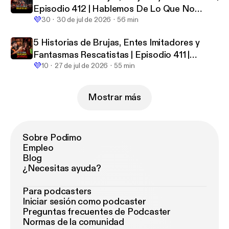
Episodio 412 | Hablemos De Lo Que No
💜
Existe
30
30 de jul de 2026
56 min
5 Historias de Brujas, Entes Imitadores y
Fantasmas Rescatistas | Episodio 411 |
💜
Hablemos De Lo Que No Existe
10
27 de jul de 2026
55 min
Mostrar más
Sobre Podimo
Empleo
Blog
¿Necesitas ayuda?
Para podcasters
Iniciar sesión como podcaster
Preguntas frecuentes de Podcaster
Normas de la comunidad