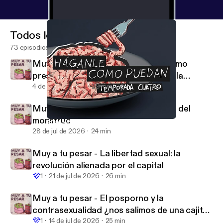
Todos los episodios
73 episodios
Muy a tu pesar - La transgresión como
prescripción: el arte en el tiempo de la
autocomplacencia
4 de ago de 2026
29 min
Muy a tu pesar - Anatomía filosófica del
monstruo
Atento atentado
Háganle como puedan
28 de jul de 2026
24 min
Muy a tu pesar - La libertad sexual: la
revolución alienada por el capital
💜
1
21 de jul de 2026
26 min
Muy a tu pesar - El posporno y la
contrasexualidad ¿nos salimos de una cajita
💜
para entrar a otra?
1
14 de jul de 2026
25 min