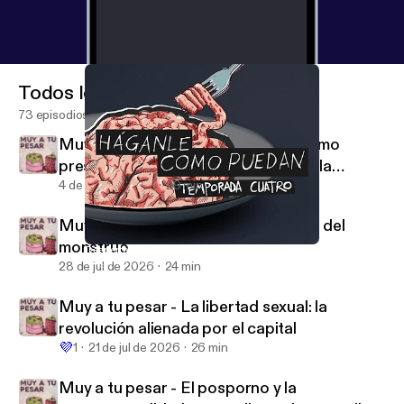
Todos los episodios
73 episodios
Muy a tu pesar - La transgresión como
prescripción: el arte en el tiempo de la
autocomplacencia
4 de ago de 2026
29 min
Muy a tu pesar - Anatomía filosófica del
monstruo
Despertares: autofagia y globalización
Háganle como puedan
28 de jul de 2026
24 min
Muy a tu pesar - La libertad sexual: la
revolución alienada por el capital
💜
1
21 de jul de 2026
26 min
Muy a tu pesar - El posporno y la