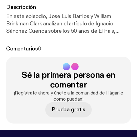
Descripción
En este episodio, José Luis Barrios y William
Brinkman Clark analizan el artículo de Ignacio
Sánchez Cuenca sobre los 50 años de El País,
usando como punto de partida la pregunta sobre
qué no pudieron predecir los medios. Desde
Comentarios
0
Fukuyama, Deleuze y Guattari, hasta la acumulación
sin límites que ha saturado la propia capacidad de
reproducción del capital.
Sé la primera persona en
comentar
¡Regístrate ahora y únete a la comunidad de Háganle
como puedan!
Prueba gratis