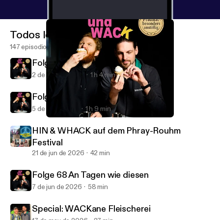
Todos los episodios
147 episodios
Folge 70 - KinkTank
2 de ago de 2026
1 h 4 min
Folge 69 - BUBENSAHNE
5 de jul de 2026
1 h 9 min
Folge 66 - Geheimtipp Beatles
HIN UND WACK
HIN & WHACK auf dem Phray-Rouhm
Festival
21 de jun de 2026
42 min
Folge 68 An Tagen wie diesen
7 de jun de 2026
58 min
Special: WACKane Fleischerei