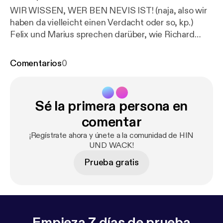
WIR WISSEN, WER BEN NEVIS IST! (naja, also wir
haben da vielleicht einen Verdacht oder so, kp.)
Felix und Marius sprechen darüber, wie Richard
David Precht wohl riechen mag und übers
Gefängnis. Außerdem haben die beiden erkälteten
Comentarios
0
Mäuse eine echte ANKÜNDIGUNG
(ausnahmsweise kein Clickbait!). Felix
https://linktr.e
e/finkwiedervogel
Sé la primera persona en
[
https://linktr.ee/finkwiedervogel
] Marius
https://link
tr.ee/achterbahnalman
[
https://linktr.ee/achterbahna
comentar
lman
] Unsere wichtigsten Links:
https://taplink.cc/hi
¡Regístrate ahora y únete a la comunidad de HIN
nundwackpodcast
[
https://taplink.cc/hinundwackp
UND WACK!
odcast
] 017666031504 Schickt uns eine Whatsapp,
Prueba gratis
was euch auf dem Herzen liegt, oder eine
Sprachnachricht mit eurem peinlichsten Erlebnis.
Empieza 7 días de prueba